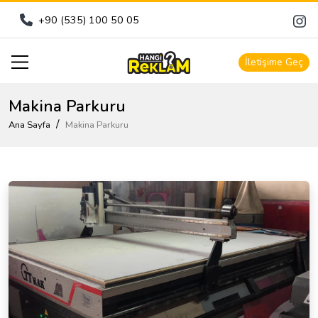
+90 (535) 100 50 05
Light Box – LED Box
İletişime Geç
Led Ekran
Makina Parkuru
Ana Sayfa
Makina Parkuru
Kutu Harf
Tabela
Dijital Baskı