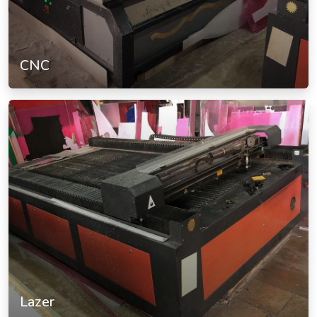
CNC
Lazer